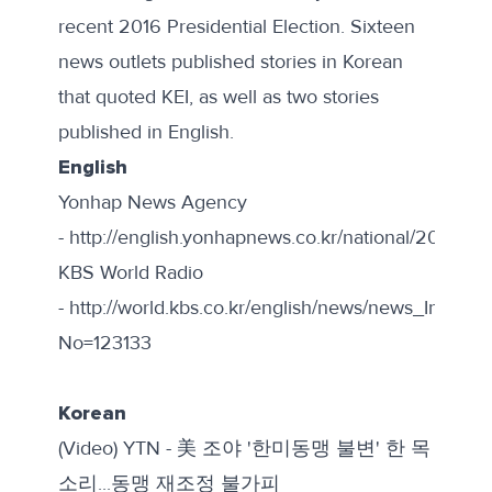
recent 2016 Presidential Election. Sixteen
news outlets published stories in Korean
that quoted KEI, as well as two stories
published in English.
English
Yonhap News Agency
- http://english.yonhapnews.co.kr/national/2016
KBS World Radio
- http://world.kbs.co.kr/english/news/news_In_detai
No=123133
Korean
(Video) YTN -
美 조야 '한미동맹 불변' 한 목
소리...동맹 재조정 불가피