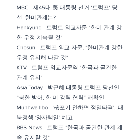
MBC -
제45대 美 대통령 선거 '트럼프' 당
선, 한미관계는?
Hankyung -
트럼트 외교자문 "한미 관계 강
한 우정 계속될 것"
Chosun -
트럼프 외교 자문, "한미관계 강한
우정 유지해 나갈 것"
KTV -
트럼프 외교자문역 "한국과 굳건한
관계 유지"
Asia Today -
박근혜 대통령·트럼프 당선인
“북한 방어, 한·미 강력 협력” 재확인
Munhwa Ilbo -
‘核포기 안하면 정밀타격’…대
북정책 ‘양자택일’ 예고
BBS News -
트럼프 "한국과 굳건한 관계 계
속 유지할 것"