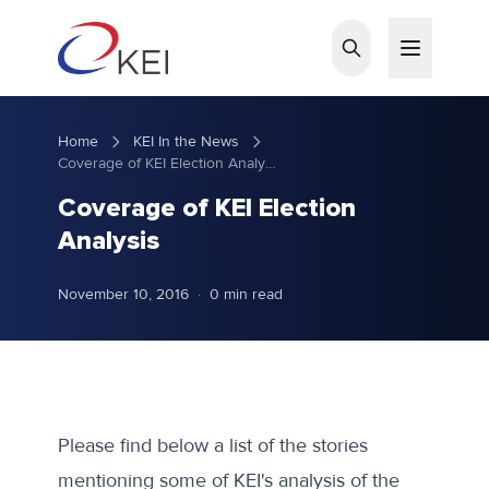
Skip to main content
Home
KEI In the News
Coverage of KEI Election Analysis
Coverage of KEI Election
Analysis
November 10, 2016
·
0 min read
Please find below a list of the stories
mentioning some of KEI's analysis of the